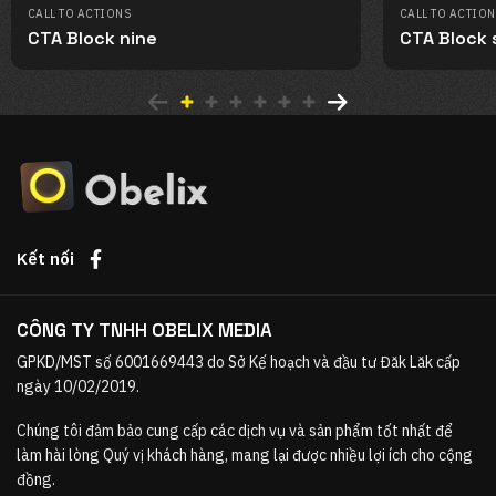
CALL TO ACTIONS
CALL TO ACTIO
CTA Block nine
CTA Block
Kết nối
CÔNG TY TNHH OBELIX MEDIA
GPKD/MST số 6001669443 do Sở Kế hoạch và đầu tư Đăk Lăk cấp
ngày 10/02/2019.
Chúng tôi đảm bảo cung cấp các dịch vụ và sản phẩm tốt nhất để
làm hài lòng Quý vị khách hàng, mang lại được nhiều lợi ích cho cộng
đồng.