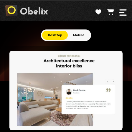
Bỏ
qua
nội
dung
Desktop
Mobile