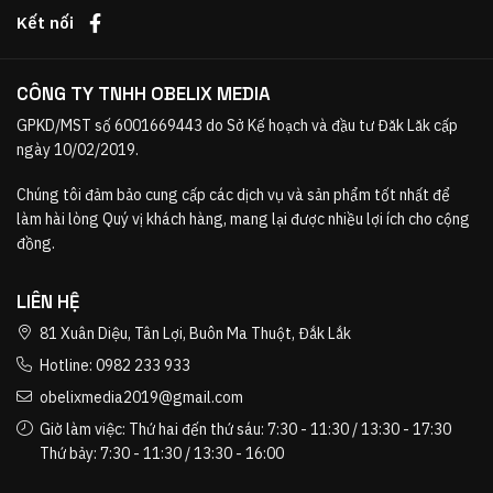
Kết nối
CÔNG TY TNHH OBELIX MEDIA
GPKD/MST số 6001669443 do Sở Kế hoạch và đầu tư Đăk Lăk cấp
ngày 10/02/2019.
Chúng tôi đảm bảo cung cấp các dịch vụ và sản phẩm tốt nhất để
làm hài lòng Quý vị khách hàng, mang lại được nhiều lợi ích cho cộng
đồng.
LIÊN HỆ
81 Xuân Diệu, Tân Lợi, Buôn Ma Thuột, Đắk Lắk
Hotline: 0982 233 933
obelixmedia2019@gmail.com
Giờ làm việc: Thứ hai đến thứ sáu: 7:30 - 11:30 / 13:30 - 17:30
Thứ bảy: 7:30 - 11:30 / 13:30 - 16:00