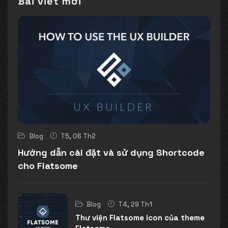
Bài viết mới
Blog
T5, 06 Th2
Hướng dẫn cài đặt và sử dụng Shortcode
cho Flatsome
Blog
T4, 29 Th1
Thư viện Flatsome icon của theme