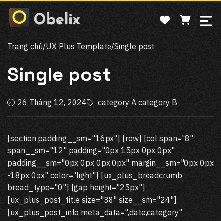
Bỏ
qua
nội
dung
Trang chủ
/
UX Plus Template
/
Single post
Single post
26 Tháng 12, 2024
category A
category B
[section padding__sm="16px"] [row] [col span="8"
span__sm="12" padding="0px 15px 0px 0px"
padding__sm="0px 0px 0px 0px" margin__sm="0px 0px
-18px 0px" color="light"] [ux_plus_breadcrumb
bread_type="0"] [gap height="25px"]
[ux_plus_post_title size="38" size__sm="24"]
[ux_plus_post_info meta_data=",date,category"