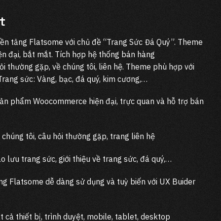
t
ền tảng Flatsome với chủ đề “Trang Sức Đá Quý”. Theme
ện đại, bắt mắt. Tích hợp hệ thống bán hàng
i thường gặp, về chúng tôi, liên hệ. Theme phù hợp với
Trang sức: Vàng, bạc, đá quý, kim cương,…
sản phẩm Woocommerce hiện đại, trực quan và hỗ trợ bán
ề chúng tôi, câu hỏi thường gặp, trang liên hệ
o lưu trang sức, giới thiệu về trang sức, đá quý,…
ng Flatsome dễ dàng sử dụng và tuỳ biến với UX Buider
t cả thiết bị, trình duyệt, mobile, tablet, desktop