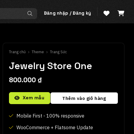
Đăng nhập / Đăng ký
Trang chủ
Theme
Trang Sức
Jewelry Store One
800.000
₫
Alternative:
Xem mẫu
Thêm vào giỏ hàng
Mobile First - 100% responsive
WooCommerce + Flatsome Update