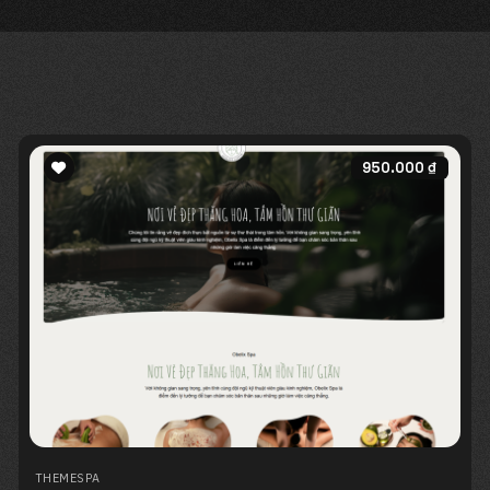
950.000
₫
Add to
wishlist
THEME
SPA