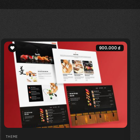
900.000
₫
Add to
wishlist
THEME