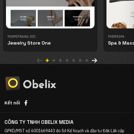
THEME
TRANG SỨC
THEME
SPA
Jewelry Store One
Spa & Mas
Kết nối
CÔNG TY TNHH OBELIX MEDIA
GPKD/MST số 6001669443 do Sở Kế hoạch và đầu tư Đăk Lăk cấp